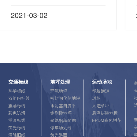
波县
2021-03-02
洞
交通标线
地坪处理
运动场地
热熔标线
环氧地坪
塑胶跑道
双组份标线
密封固化剂地坪
球场
震荡标线
水泥基自流平
人造草坪
彩色防滑
金刚砂地坪
悬浮拼装地板
常温标线
聚氨酯超耐磨
EPDM彩色拼花
荧光标线
停车场划线
清除旧线
荧光路面