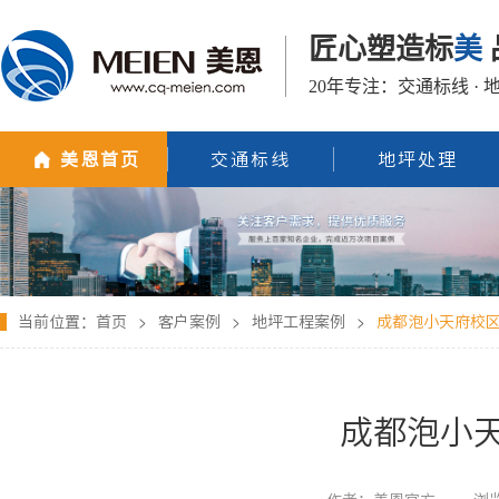
匠心塑造标
美
20年专注：交通标线 · 
美恩首页
交通标线
地坪处理
当前位置：
首页
>
客户案例
>
地坪工程案例
>
成都泡小天府校
成都泡小